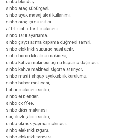
sinbo blender,

sinbo araç süpürgesi,

sinbo ayak masaj aleti kullanımı,

sinbo araç içi su ısıtıcı,

a101 sinbo tost makinesi,

sinbo tartı ayarlama,

sinbo çaycı açma kapama düğmesi tamiri,

sinbo elektrikli süpürge nasıl açılır,

sinbo burun kılı alma makinesi,

sinbo kahve makinesi açma kapama düğmesi,

sinbo kahve makinesi sigorta attırıyor,

sinbo masif ahşap ayakkabılık kurulumu,

sinbo buhar makinesi,

buhar makinesi sinbo,

sinbo el blender,

sinbo coffee,

sinbo dikiş makinası,

saç düzleştirici sinbo,

sinbo ekmek yapma makinesi,

sinbo elektrikli ızgara,

sinbo elektrikli tencere,
