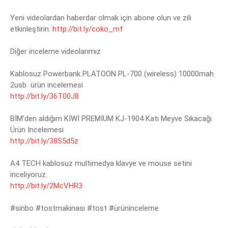
Yeni videolardan haberdar olmak için abone olun ve zili 
etkinleştirin: 
http://bit.ly/coko_mf
Diğer inceleme videolarımız

Kablosuz Powerbank PLATOON PL-700 (wireless) 10000mah 
http://bit.ly/36T00J8
BİM'den aldığım KİWİ PREMİUM KJ-1904 Katı Meyve Sıkacağı 
http://bit.ly/38S5d5z
A4 TECH kablosuz multimedya klavye ve mouse setini 
http://bit.ly/2McVHR3
#sinbo
#tostmakinası
#tost
#ürüninceleme