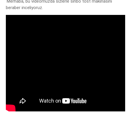
Merhaba, bu videomuzda sizlerle sinbo tost makinasını 
beraber inceliyoruz.