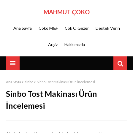
MAHMUT ÇOKO
Ana Sayfa
Çoko M&F
Çok O Gezer
Destek Verin
Arşiv
Hakkımızda
Ana Sayfa
sinbo
Sinbo Tost Makinası Ürün İncelemesi
Sinbo Tost Makinası Ürün
İncelemesi