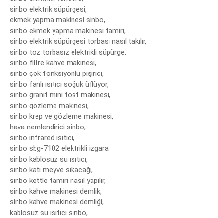
sinbo elektrik süpürgesi,

ekmek yapma makinesi sinbo,

sinbo ekmek yapma makinesi tamiri,

sinbo elektrik süpürgesi torbası nasıl takılır,

sinbo toz torbasız elektrikli süpürge,

sinbo filtre kahve makinesi,

sinbo çok fonksiyonlu pişirici,

sinbo fanlı ısıtıcı soğuk üflüyor,

sinbo granit mini tost makinesi,

sinbo gözleme makinesi,

sinbo krep ve gözleme makinesi,

hava nemlendirici sinbo,

sinbo infrared isıtıcı,

sinbo sbg-7102 elektrikli izgara,

sinbo kablosuz su ısıtıcı,

sinbo katı meyve sıkacağı,

sinbo kettle tamiri nasıl yapılır,

sinbo kahve makinesi demlik,

sinbo kahve makinesi demliği,

kablosuz su ısıtıcı sinbo,
