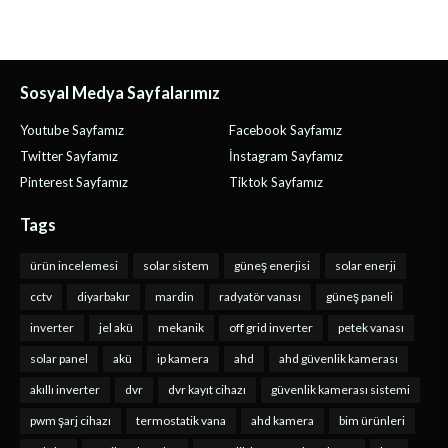
Sosyal Medya Sayfalarımız
Youtube Sayfamız
Facebook Sayfamız
Twitter Sayfamız
İnstagram Sayfamız
Pinterest Sayfamız
Tiktok Sayfamız
Tags
ürün incelemesi
solar sistem
güneş enerjisi
solar enerji
cctv
diyarbakır
mardin
radyatör vanası
güneş paneli
inverter
jel akü
mekanik
off grid inverter
petek vanası
solar panel
akü
ip kamera
ahd
ahd güvenlik kamerası
akıllı inverter
dvr
dvr kayıt cihazı
güvenlik kamerası sistemi
pwm şarj cihazı
termostatik vana
ahd kamera
bim ürünleri