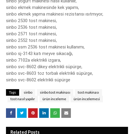
sinbo yoğurt makinesi nasıl kullanılır,

sinbo ekmek makinesinde kek yapımı,

sinbo ekmek yapma makinesi rezistansı ısıtmıyor,

sinbo 2530 tost makinesi,

sinbo 2536 tost makinesi,

sinbo 2571 tost makinesi,

sinbo 2552 tost makinesi,

sinbo ssm 2536 tost makinesi kullanımı,

sinbo sj-3143 katı meyve sıkacağı,

sinbo 7102a elektrikli izgara,

sinbo svc-8602 dikey elektrikli süpürge,

sinbo svc-8603 toz torbalı elektrikli süpürge,

sinbo svc-8602 elektrikli süpürge
Tags
sinbo
sinbo tost makinası
tost makinası
tost nasıl yapılır
ürün inceleme
ürün incelemesi
Related Posts