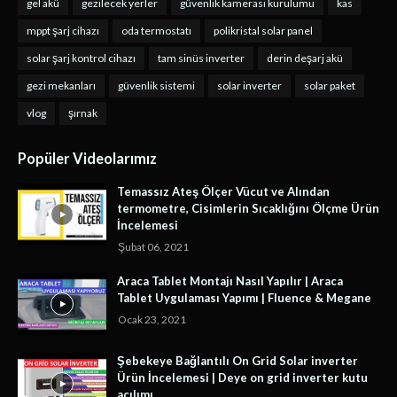
gel akü
gezilecek yerler
güvenlik kamerası kurulumu
kas
mppt şarj cihazı
oda termostatı
polikristal solar panel
solar şarj kontrol cihazı
tam sinüs inverter
derin deşarj akü
gezi mekanları
güvenlik sistemi
solar inverter
solar paket
vlog
şırnak
Popüler Videolarımız
Temassız Ateş Ölçer Vücut ve Alından
termometre, Cisimlerin Sıcaklığını Ölçme Ürün
İncelemesi
Şubat 06, 2021
Araca Tablet Montajı Nasıl Yapılır | Araca
Tablet Uygulaması Yapımı | Fluence & Megane
Ocak 23, 2021
Şebekeye Bağlantılı On Grid Solar inverter
Ürün İncelemesi | Deye on grid inverter kutu
acılımı