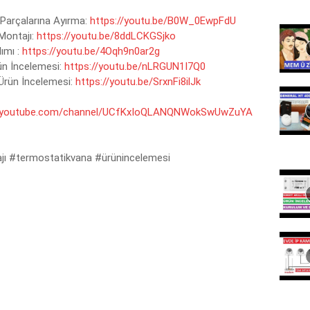
Parçalarına Ayırma: 
https://youtu.be/B0W_0EwpFdU
ontajı: 
https://youtu.be/8ddLCKGSjko
mı : 
https://youtu.be/4Oqh9n0ar2g
n İncelemesi: 
https://youtu.be/nLRGUN1I7Q0
rün İncelemesi: 
https://youtu.be/SrxnFi8ilJk
w.youtube.com/channel/UCfKxIoQLANQNWokSwUwZuYA
jı
#termostatikvana
#ürünincelemesi