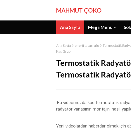
MAHMUT ÇOKO
Ana Sayfa
Mega Menu
Sol
Ana Sayfa
enerji tasarrufu
Termostatik Radyat
Kas Grup
Termostatik Radyatör
Termostatik Radyatör
Bu videomuzda kas termostatik radyatör 
radyatör vanasının montajını nasıl yapıl
Yeni videolardan haberdar olmak için abon