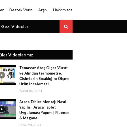
er
Destek Verin
Arşiv
Hakkımızda
Gezi Videoları
üler Videolarımız
Temassız Ateş Ölçer Vücut
ve Alından termometre,
Cisimlerin Sıcaklığını Ölçme
Ürün İncelemesi
Şubat 06, 2021
Araca Tablet Montajı Nasıl
Yapılır | Araca Tablet
Uygulaması Yapımı | Fluence
& Megane
Ocak 23, 2021