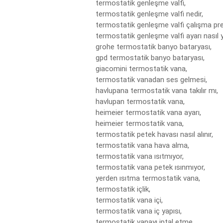
termostatik genleşme valfi,

termostatik genleşme valfi nedir,

termostatik genleşme valfi çalışma pren
termostatik genleşme valfi ayarı nasıl yap
grohe termostatik banyo bataryası,

gpd termostatik banyo bataryası,

giacomini termostatik vana,

termostatik vanadan ses gelmesi,

havlupana termostatik vana takılır mı,

havlupan termostatik vana,

heimeier termostatik vana ayarı,

heimeier termostatik vana,

termostatik petek havası nasıl alınır,

termostatik vana hava alma,

termostatik vana ısıtmıyor,

termostatik vana petek ısınmıyor,

yerden ısıtma termostatik vana,

termostatik içlik,

termostatik vana içi,

termostatik vana iç yapısı,

termostatik vanayı iptal etme,
