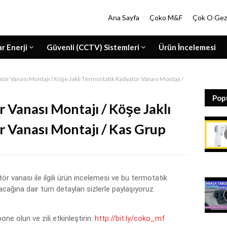
Ana Sayfa
Çoko M&F
Çok O Gez
ar Enerji
Güvenli (CCTV) Sistemleri
Ürün İncelemesi
ör Vanası Montajı / Köşe Jaklı Termostatik Radyatör Vanası Montajı /
Pop
 Vanası Montajı / Köşe Jaklı
 Vanası Montajı / Kas Grup
vanası ile ilgili ürün incelemesi ve bu termotatik 
acağına dair tüm detayları sizlerle paylaşıyoruz.
e olun ve zili etkinleştirin: 
http://bit.ly/coko_mf