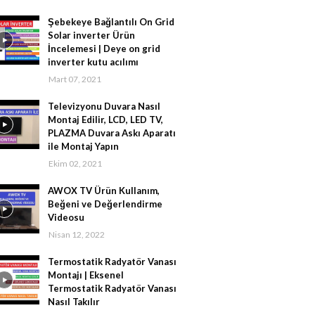
Şebekeye Bağlantılı On Grid
Solar inverter Ürün
İncelemesi | Deye on grid
inverter kutu acılımı
Mart 07, 2021
Televizyonu Duvara Nasıl
Montaj Edilir, LCD, LED TV,
PLAZMA Duvara Askı Aparatı
ile Montaj Yapın
Ekim 02, 2021
AWOX TV Ürün Kullanım,
Beğeni ve Değerlendirme
Videosu
Nisan 12, 2022
Termostatik Radyatör Vanası
Montajı | Eksenel
Termostatik Radyatör Vanası
Nasıl Takılır