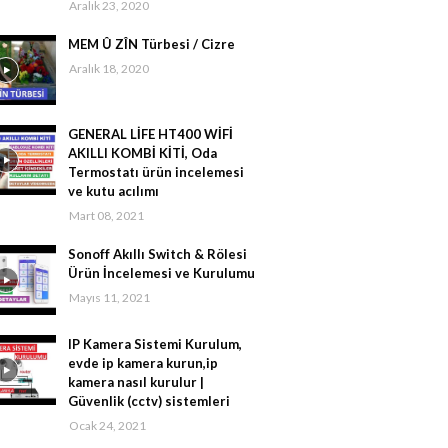
Aralık 23, 2020
MEM Û ZÎN Türbesi / Cizre
Aralık 18, 2020
GENERAL LİFE HT400 WİFİ
AKILLI KOMBİ KİTİ, Oda
Termostatı ürün incelemesi
ve kutu acılımı
Mart 08, 2021
Sonoff Akıllı Switch & Rölesi
Ürün İncelemesi ve Kurulumu
Mayıs 11, 2021
IP Kamera Sistemi Kurulum,
evde ip kamera kurun,ip
kamera nasıl kurulur |
Güvenlik (cctv) sistemleri
Ocak 24, 2021