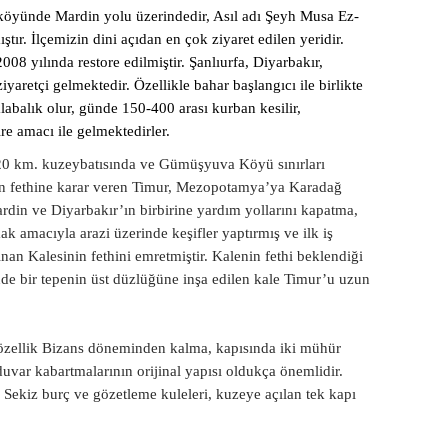
köyünde Mardin yolu üzerindedir, Asıl adı Şeyh Musa Ez-
ştır. İlçemizin dini açıdan en çok ziyaret edilen yeridir.
008 yılında restore edilmiştir. Şanlıurfa, Diyarbakır,
yaretçi gelmektedir. Özellikle bahar başlangıcı ile birlikte
 kalabalık olur, günde 150-400 arası kurban kesilir,
re amacı ile gelmektedirler.
 20 km. kuzeybatısında ve Gümüşyuva Köyü sınırları
’ın fethine karar veren Timur, Mezopotamya’ya Karadağ
in ve Diyarbakır’ın birbirine yardım yollarını kapatma,
mak amacıyla arazi üzerinde keşifler yaptırmış ve ilk iş
an Kalesinin fethini emretmiştir. Kalenin fethi beklendiği
nde bir tepenin üst düzlüğüne inşa edilen kale Timur’u uzun
özellik Bizans döneminden kalma, kapısında iki mühür
uvar kabartmalarının orijinal yapısı oldukça önemlidir.
r. Sekiz burç ve gözetleme kuleleri, kuzeye açılan tek kapı