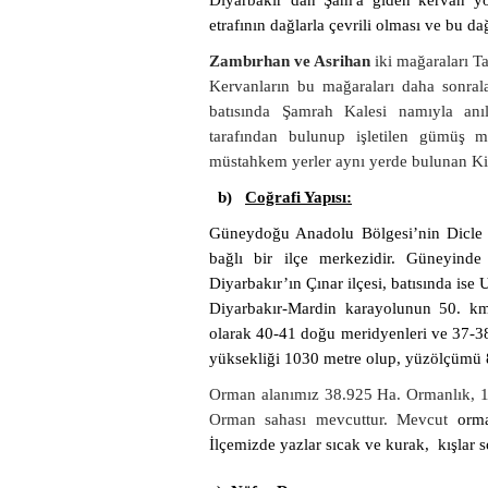
Diyarbakır dan Şam'a giden kervan yol
etrafının dağlarla çevrili olması ve bu da
Zambırhan ve Asrihan
iki mağaraları T
Kervanların bu mağaraları daha sonralar
batısında Şamrah Kalesi namıyla an
tarafından bulunup işletilen gümüş
müstahkem yerler aynı yerde bulunan Kilise
b)
Coğrafi Yapısı:
Güneydoğu Anadolu Bölgesi’nin Dicle 
bağlı bir ilçe merkezidir. Güneyind
Diyarbakır’ın Çınar ilçesi, batısında ise
Diyarbakır-Mardin karayolunun 50. km
olarak 40-41 doğu meridyenleri ve 37-38 
yüksekliği 1030 metre olup, yüzölçümü 
Orman alanımız 38.925 Ha. Ormanlık, 1
Orman sahası mevcuttur. Mevcut
orman
İlçemizde yazlar sıcak ve kurak, kışlar so