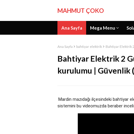
MAHMUT ÇOKO
Ana Sayfa
Mega Menu
Sol
Ana Sayfa
bahtiyar elektrik
Bahtiyar Elektrik
Bahtiyar Elektrik 2 
kurulumu | Güvenlik (
Mardin mazıdağı ilçesindeki bahtiyar e
sistemini bu videomuzda beraber inceli