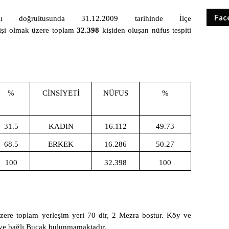
Fac
 doğrultusunda 31.12.2009 tarihinde İlçe
şi olmak üzere toplam
32.398
kişiden oluşan nüfus tespiti
%
CİNSİYETİ
NÜFUS
%
31.5
KADIN
16.112
49.73
68.5
ERKEK
16.286
50.27
100
32.398
100
zere toplam yerleşim yeri 70 dir, 2 Mezra boştur. Köy ve
eye bağlı Bucak bulunmamaktadır.