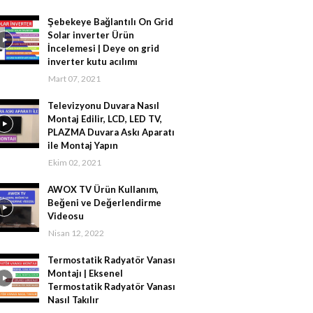
Şebekeye Bağlantılı On Grid
Solar inverter Ürün
İncelemesi | Deye on grid
inverter kutu acılımı
Mart 07, 2021
Televizyonu Duvara Nasıl
Montaj Edilir, LCD, LED TV,
PLAZMA Duvara Askı Aparatı
ile Montaj Yapın
Ekim 02, 2021
AWOX TV Ürün Kullanım,
Beğeni ve Değerlendirme
Videosu
Nisan 12, 2022
Termostatik Radyatör Vanası
Montajı | Eksenel
Termostatik Radyatör Vanası
Nasıl Takılır