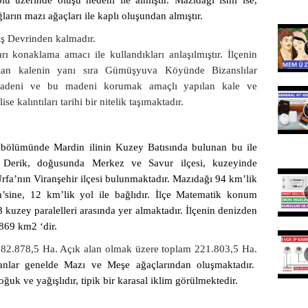
u üzerinde oluşu nedeni ile almıştır. Mazıdağı ismi ise,
ğların mazı ağaçları ile kaplı oluşundan almıştır.
aş Devrinden kalmadır.
ı konaklama amacı ile kullandıkları anlaşılmıştır. İlçenin
ılan kalenin yanı sıra Gümüşyuva Köyünde Bizanslılar
 madeni ve bu madeni korumak amaçlı yapılan kale ve
 kalıntıları tarihi bir nitelik taşımaktadır.
bölümünde Mardin ilinin Kuzey Batısında bulunan bu ile
e Derik, doğusunda Merkez ve Savur ilçesi, kuzeyinde
 Urfa’nın Viranşehir ilçesi bulunmaktadır. Mazıdağı 94 km’lik
’sine, 12 km’lik yol ile bağlıdır. İlçe Matematik konum
kuzey paralelleri arasında yer almaktadır. İlçenin denizden
869 km2 ‘dir.
82.878,5 Ha. Açık alan olmak üzere toplam 221.803,5 Ha.
lar genelde Mazı ve Meşe ağaçlarından oluşmaktadır.
ğuk ve yağışlıdır, tipik bir karasal iklim görülmektedir.