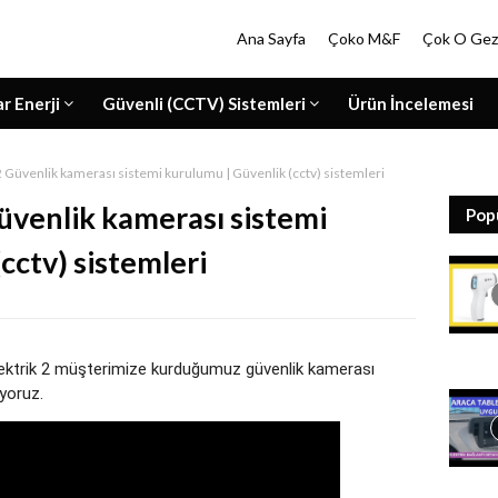
Ana Sayfa
Çoko M&F
Çok O Gez
ar Enerji
Güvenli (CCTV) Sistemleri
Ürün İncelemesi
 2 Güvenlik kamerası sistemi kurulumu | Güvenlik (cctv) sistemleri
Güvenlik kamerası sistemi
Pop
cctv) sistemleri
lektrik 2 müşterimize kurduğumuz güvenlik kamerası 
yoruz.