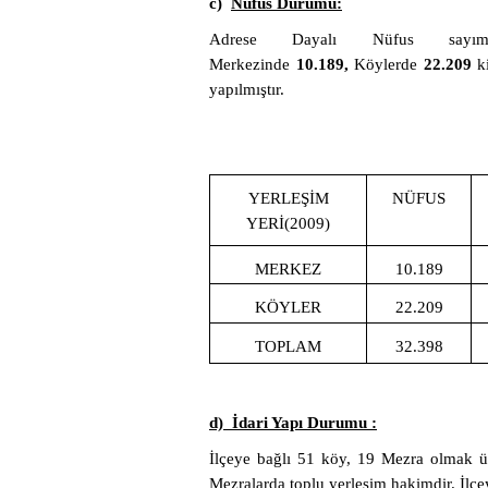
c)
Nüfus Durumu:
Adrese Dayalı Nüfus sayımı
Merkezinde
10.189,
Köylerde
22.209
ki
yapılmıştır.
YERLEŞİM
NÜFUS
YERİ(2009)
MERKEZ
10.189
KÖYLER
22.209
TOPLAM
32.398
d) İdari Yapı Durumu :
İlçeye bağlı 51 köy, 19 Mezra olmak ü
Mezralarda toplu yerleşim hakimdir. İlç