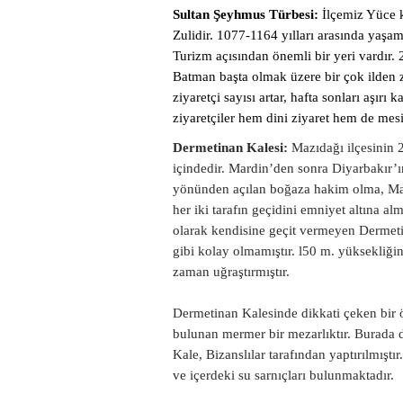
Sultan Şeyhmus Türbesi:
İlçemiz Yüce 
Zulidir. 1077-1164 yılları arasında yaşamı
Turizm açısından önemli bir yeri vardır. 2
Batman başta olmak üzere bir çok ilden zi
ziyaretçi sayısı artar, hafta sonları aşırı
ziyaretçiler hem dini ziyaret hem de mesi
Dermetinan Kalesi:
Mazıdağı ilçesinin
içindedir. Mardin’den sonra Diyarbakır
yönünden açılan boğaza hakim olma, Mard
her iki tarafın geçidini emniyet altına al
olarak kendisine geçit vermeyen Dermetin
gibi kolay olmamıştır. l50 m. yüksekliği
zaman uğraştırmıştır.
Dermetinan Kalesinde dikkati çeken bir 
bulunan mermer bir mezarlıktır. Burada d
Kale, Bizanslılar tarafından yaptırılmıştı
ve içerdeki su sarnıçları bulunmaktadır.