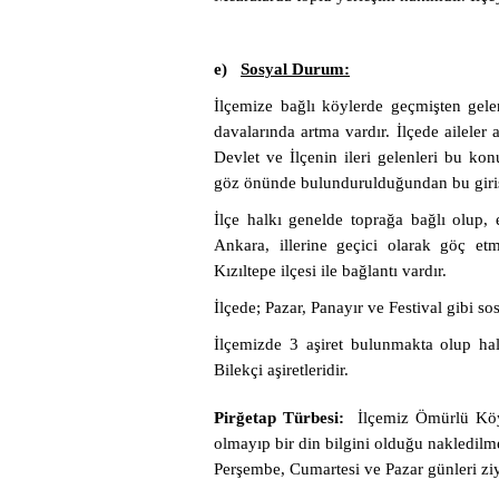
e)
Sosyal Durum:
İlçemize bağlı köylerde geçmişten gelen
davalarında artma vardır. İlçede ailele
Devlet ve İlçenin ileri gelenleri bu ko
göz önünde bulundurulduğundan bu giriş
İlçe halkı genelde toprağa bağlı olup
Ankara, illerine geçici olarak göç et
Kızıltepe ilçesi ile bağlantı vardır.
İlçede; Pazar, Panayır ve Festival gibi so
İlçemizde 3 aşiret bulunmakta olup hal
Bilekçi aşiretleridir.
Pirğetap Türbesi:
İlçemiz Ömürlü Köyün
olmayıp bir din bilgini olduğu nakledilmek
Perşembe, Cumartesi ve Pazar günleri ziy