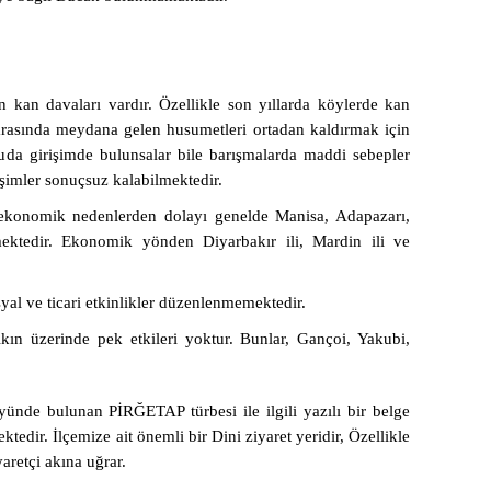
 kan davaları vardır. Özellikle son yıllarda köylerde kan
r arasında meydana gelen husumetleri ortadan kaldırmak için
nuda girişimde bulunsalar bile barışmalarda maddi sebepler
imler sonuçsuz kalabilmektedir.
, ekonomik nedenlerden dolayı genelde Manisa, Adapazarı,
mektedir. Ekonomik yönden Diyarbakır ili, Mardin ili ve
syal ve ticari etkinlikler düzenlenmemektedir.
kın üzerinde pek etkileri yoktur. Bunlar, Gançoi, Yakubi,
de bulunan PİRĞETAP türbesi ile ilgili yazılı bir belge
tedir. İlçemize ait önemli bir Dini ziyaret yeridir, Özellikle
aretçi akına uğrar.