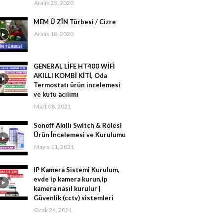
Aralık 23, 2020
MEM Û ZÎN Türbesi / Cizre
Aralık 18, 2020
GENERAL LİFE HT400 WİFİ
AKILLI KOMBİ KİTİ, Oda
Termostatı ürün incelemesi
ve kutu acılımı
Mart 08, 2021
Sonoff Akıllı Switch & Rölesi
Ürün İncelemesi ve Kurulumu
Mayıs 11, 2021
IP Kamera Sistemi Kurulum,
evde ip kamera kurun,ip
kamera nasıl kurulur |
Güvenlik (cctv) sistemleri
Ocak 24, 2021