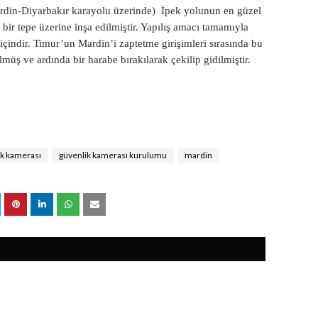
rdin-Diyarbakır karayolu üzerinde)
İpek yolunun en güzel
bir tepe üzerine inşa edilmiştir. Yapılış amacı tamamıyla
 içindir. Timur’un Mardin’i zaptetme girişimleri sırasında bu
lmüş ve ardında bir harabe bırakılarak çekilip gidilmiştir.
ik kamerası
güvenlik kamerası kurulumu
mardin