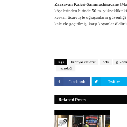
Zarzavan Kalesi-Sammachisacane
(Ma
köşelerinden birinde 50 m. yükseklikteki 
kervan ticaretiyle uğraşanların güvenliği
kale ele geçirilmiş, karşı koyanlar öldürü
Tags
bahtiyar elektrik
cctv
güvenl
mazıdağı
Facebook
Twitter
Related Posts