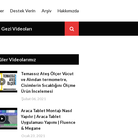
er
Destek Verin
Arşiv
Hakkımızda
Gezi Videoları
üler Videolarımız
Temassız Ateş Ölçer Vücut
ve Alından termometre,
Cisimlerin Sıcaklığını Ölçme
Ürün İncelemesi
Şubat 06, 2021
Araca Tablet Montajı Nasıl
Yapılır | Araca Tablet
Uygulaması Yapımı | Fluence
& Megane
Ocak 23, 2021